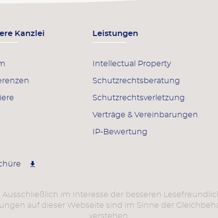
ere Kanzlei
Leistungen
am
Intellectual Property
erenzen
Schutzrechts­beratung
iere
Schutzrechts­verletzung
Verträge & Vereinbarungen
IP-Bewertung
schüre
. Ausschließlich im Interesse der besseren Lesefreundli
gen auf dieser Webseite sind im Sinne der Gleichbehan
verstehen.