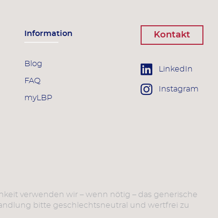
Information
Kontakt
Blog
LinkedIn
FAQ
Instagram
myLBP
chkeit verwenden wir – wenn nötig – das generische
dlung bitte geschlechtsneutral und wertfrei zu