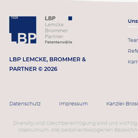
Uns
Te
Ref
LBP LEMCKE, BROMMER &
Karr
PARTNER © 2026
Datenschutz
Impressum
Kanzlei-Bro
Diversity und Gleichberechtigung sind uns wichtig
Maskulinum. Alle personenbezogenen Bezeichnun