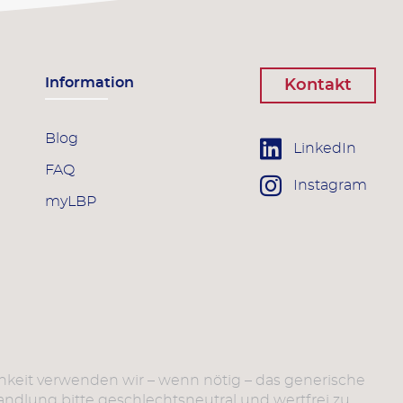
Information
Kontakt
Blog
LinkedIn
FAQ
Instagram
myLBP
chkeit verwenden wir – wenn nötig – das generische
dlung bitte geschlechtsneutral und wertfrei zu