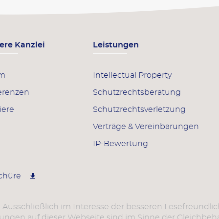
ere Kanzlei
Leistungen
am
Intellectual Property
erenzen
Schutzrechts­beratung
iere
Schutzrechts­verletzung
Verträge & Vereinbarungen
IP-Bewertung
schüre
. Ausschließlich im Interesse der besseren Lesefreundli
gen auf dieser Webseite sind im Sinne der Gleichbehan