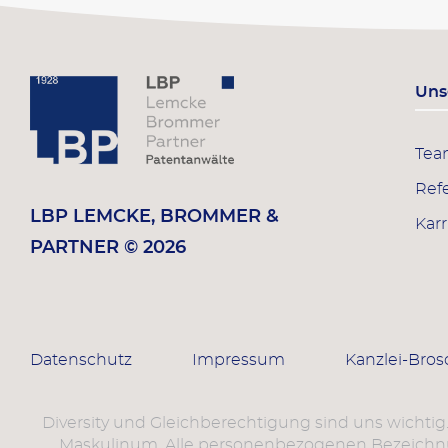
Uns
Te
Ref
LBP LEMCKE, BROMMER &
Karr
PARTNER © 2026
Datenschutz
Impressum
Kanzlei-Bro
Diversity und Gleichberechtigung sind uns wichtig
Maskulinum. Alle personenbezogenen Bezeichnun